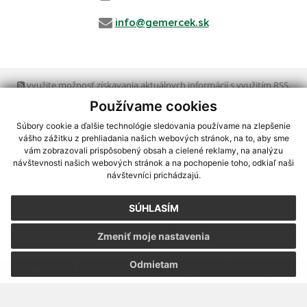
info@gemercek.sk
využite možnosť získavania aktuálnych informácií s využitím RSS
,
CMS systém (redakčný) systém ECHELON 2,
Mapa stránok
,
web portál
,
Používame cookies
webhosting
,
webex.digital, s.r.o.
,
domény
,
registrácia domény
,
spoločnosť webex.digital, s.r.o.
,
technický prevádzkovateľ
Súbory cookie a ďalšie technológie sledovania používame na zlepšenie
vášho zážitku z prehliadania našich webových stránok, na to, aby sme
vám zobrazovali prispôsobený obsah a cielené reklamy, na analýzu
Posledná aktualizácia:
04.08.2026
návštevnosti našich webových stránok a na pochopenie toho, odkiaľ naši
návštevníci prichádzajú.
Vytlačiť stránku
|
Vyhlásenie o prístupnosti
Autorské práva
|
Cookies
SÚHLASÍM
webdesign
|
Zmeniť moje nastavenia
Odmietam