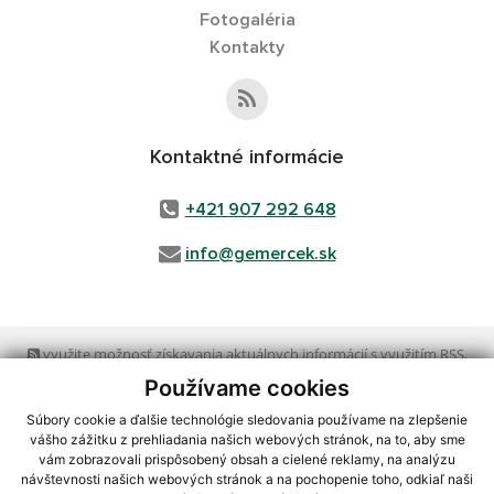
Fotogaléria
Kontakty
Kontaktné informácie
+421 907 292 648
info@gemercek.sk
využite možnosť získavania aktuálnych informácií s využitím RSS
,
CMS systém (redakčný) systém ECHELON 2,
Mapa stránok
,
web portál
,
Používame cookies
webhosting
,
webex.digital, s.r.o.
,
domény
,
registrácia domény
,
spoločnosť webex.digital, s.r.o.
,
technický prevádzkovateľ
Súbory cookie a ďalšie technológie sledovania používame na zlepšenie
vášho zážitku z prehliadania našich webových stránok, na to, aby sme
vám zobrazovali prispôsobený obsah a cielené reklamy, na analýzu
Posledná aktualizácia:
04.08.2026
návštevnosti našich webových stránok a na pochopenie toho, odkiaľ naši