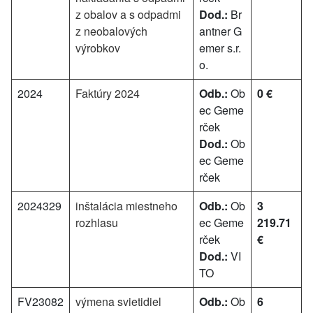
z obalov a s odpadmi
Dod.:
Br
z neobalových
antner G
výrobkov
emer s.r.
o.
2024
Faktúry 2024
Odb.:
Ob
0 €
ec Geme
rček
Dod.:
Ob
ec Geme
rček
2024329
inštalácia miestneho
Odb.:
Ob
3
rozhlasu
ec Geme
219.71
rček
€
Dod.:
VI
TO
FV23082
výmena svietidiel
Odb.:
Ob
6