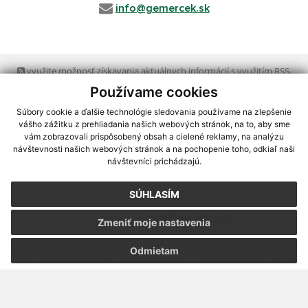
info@gemercek.sk
využite možnosť získavania aktuálnych informácií s využitím RSS
,
CMS systém (redakčný) systém ECHELON 2,
Mapa stránok
,
web portál
,
Používame cookies
webhosting
,
webex.digital, s.r.o.
,
domény
,
registrácia domény
,
spoločnosť webex.digital, s.r.o.
,
technický prevádzkovateľ
Súbory cookie a ďalšie technológie sledovania používame na zlepšenie
vášho zážitku z prehliadania našich webových stránok, na to, aby sme
vám zobrazovali prispôsobený obsah a cielené reklamy, na analýzu
Posledná aktualizácia:
07.08.2026
návštevnosti našich webových stránok a na pochopenie toho, odkiaľ naši
návštevníci prichádzajú.
Vytlačiť stránku
|
Vyhlásenie o prístupnosti
Autorské práva
|
Cookies
SÚHLASÍM
webdesign
|
Zmeniť moje nastavenia
Odmietam