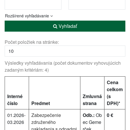
Rozšírené vyhľadávanie
Vyhľadať
Počet položiek na stránke:
Výsledky vyhľadávania (počet dokumentov vyhovujúcich
zadaným kritériám: 4)
Cena
celkom
Interné
Zmluvná
(s
číslo
Predmet
strana
DPH)*
01.2026-
Zabezpečenie
Odb.:
Ob
0 €
03.2026
združeného
ec Geme
nakladania s odpadmi
rček