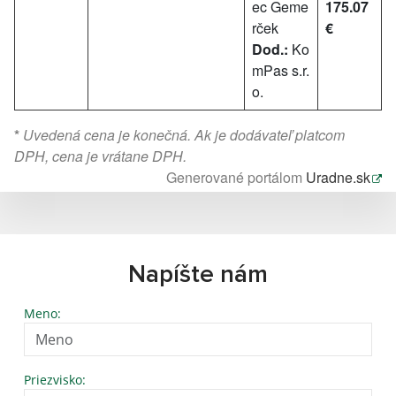
ec Geme
175.07
rček
€
Dod.:
Ko
mPas s.r.
o.
*
Uvedená cena je konečná. Ak je dodávateľ platcom
DPH, cena je vrátane DPH.
Generované portálom
Uradne.sk
Napíšte nám
Meno:
Priezvisko: