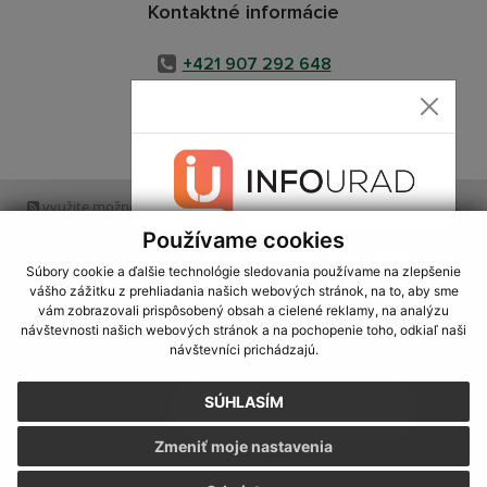
Kontaktné informácie
+421 907 292 648
info@gemercek.sk
využite možnosť získavania aktuálnych informácií s využitím RSS
,
CMS systém (redakčný) systém ECHELON 2,
Mapa stránok
,
web portál
,
Používame cookies
webhosting
,
webex.digital, s.r.o.
,
domény
,
registrácia domény
,
spoločnosť webex.digital, s.r.o.
,
technický prevádzkovateľ
Súbory cookie a ďalšie technológie sledovania používame na zlepšenie
vášho zážitku z prehliadania našich webových stránok, na to, aby sme
vám zobrazovali prispôsobený obsah a cielené reklamy, na analýzu
Posledná aktualizácia:
07.08.2026
návštevnosti našich webových stránok a na pochopenie toho, odkiaľ naši
návštevníci prichádzajú.
Vytlačiť stránku
|
Vyhlásenie o prístupnosti
Autorské práva
|
Cookies
SÚHLASÍM
webdesign
|
Zmeniť moje nastavenia