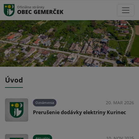
Oficiálne stránky
OBEC GEMERČEK
Úvod
022
20. MAR 2026
Oznámenia
Prerušenie dodávky elektriny Kurinec
022
10. NOV 2025
Aktuality