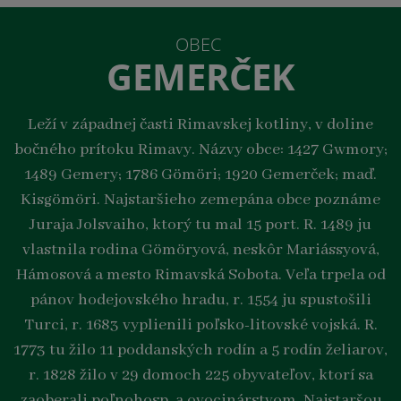
OBEC
GEMERČEK
Leží v západnej časti Rimavskej kotliny, v doline
bočného prítoku Rimavy. Názvy obce: 1427 Gwmory;
1489 Gemery; 1786 Gömöri; 1920 Gemerček; maď.
Kisgömöri. Najstaršieho zemepána obce poznáme
Juraja Jolsvaiho, ktorý tu mal 15 port. R. 1489 ju
vlastnila rodina Gömöryová, neskôr Mariássyová,
Hámosová a mesto Rimavská Sobota. Veľa trpela od
pánov hodejovského hradu, r. 1554 ju spustošili
Turci, r. 1683 vyplienili poľsko-litovské vojská. R.
1773 tu žilo 11 poddanských rodín a 5 rodín želiarov,
r. 1828 žilo v 29 domoch 225 obyvateľov, ktorí sa
zaoberali poľnohosp. a ovocinárstvom. Najstaršou