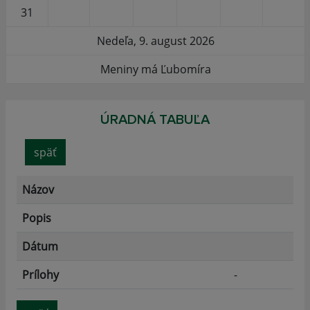
31
Nedeľa, 9. august 2026
Meniny má Ľubomíra
ÚRADNÁ TABUĽA
späť
Názov
Popis
Dátum
Prílohy
-