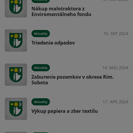
Nákup malotraktora z
Enviromentálneho fondu
022
16. SEP 2024
Aktuality
Triedenie odpadov
022
14. MÁJ 2024
Aktuality
Zaburenie pozemkov v okrese Rim.
Sobota
021
17. APR 2024
Aktuality
Výkup papiera a zber textilu