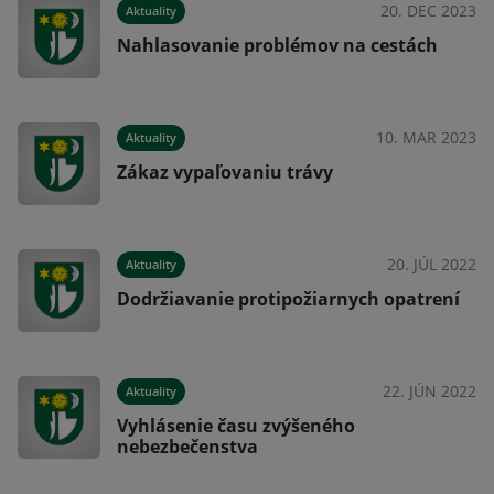
019
20. DEC 2023
Aktuality
Nahlasovanie problémov na cestách
019
10. MAR 2023
Aktuality
Zákaz vypaľovaniu trávy
20. JÚL 2022
Aktuality
Dodržiavanie protipožiarnych opatrení
22. JÚN 2022
Aktuality
Vyhlásenie času zvýšeného
nebezbečenstva